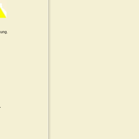
uung.
.